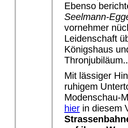
Ebenso berich
Seelmann-Egge
vornehmer nüc
Leidenschaft ü
Königshaus un
Thronjubiläum.
Mit lässiger Hi
ruhigem Untert
Modenschau-Mo
hier
in diesem 
Strassenbahn