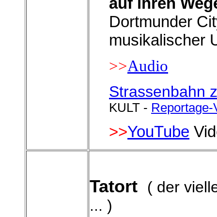
auf ihren Weg
Dortmunder City
musikalischer 
>>
Audio
Strassenbahn 
KULT -
Reportage-
>>
YouTube
Vid
Tatort
( der viel
... )