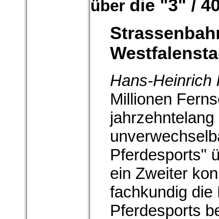
die "3" / 4
über
Strassenba
Westfalensta
Hans-Heinrich 
Millionen Fern
jahrzehntelang 
unverwechselb
Pferdesports" 
ein Zweiter kon
fachkundig die
Pferdesports b